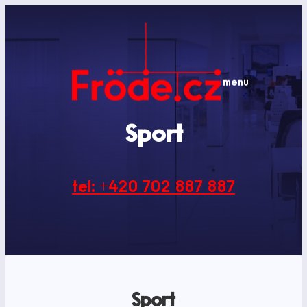
Přeskočit
na
obsah
menu
Sport
tel: +420 702 887 887
Sport