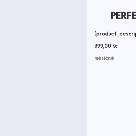
PERF
[product_descri
399,00
Kč
měsíčně