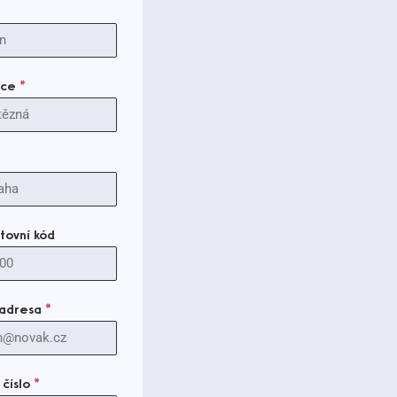
lice
*
tovní kód
 adresa
*
 číslo
*