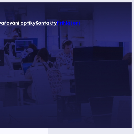
vařování optiky
Kontakty
Přihlášení