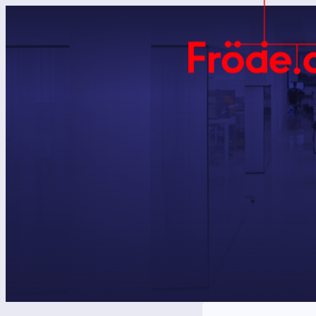
Přeskočit
na
obsah