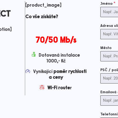
Jméno
*
[product_image]
ECT
Co vše získáte?
Adresa u
ption]
70/50 Mb/s
Město
Dotovaná instalace
1000,- Kč
PSČ / poš
Vynikající
poměr rychlosti
a ceny
Wi-Fi route
r
Emailová
Telefonní