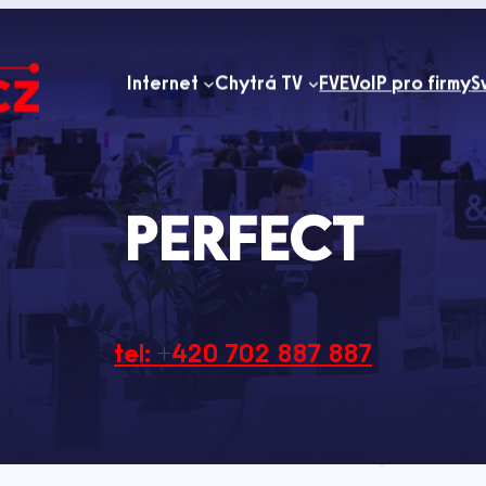
Internet
Chytrá TV
FVE
VoIP pro firmy
S
PERFECT
tel: +420 702 887 887